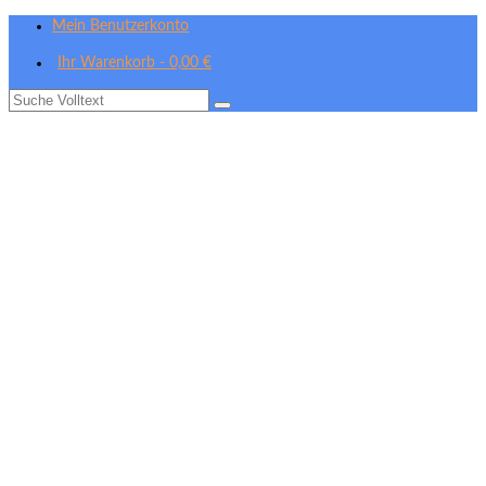
Mein Benutzerkonto
Ihr Warenkorb
-
0,00
€
Suche
nach: