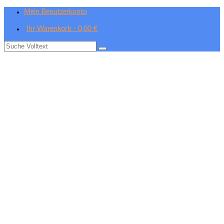
Mein Benutzerkonto
Ihr Warenkorb
-
0,00
€
Suche
nach: