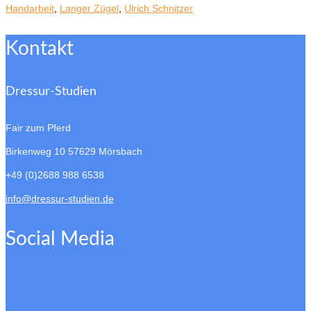
Handarbeit
,
Langer Zügel
,
Ulrich Schnitzer
Kontakt
Dressur-Studien
Fair zum Pferd
Birkenweg 10
57629 Mörsbach
+49 (0)2688 988 6538
info@dressur-studien.de
Social Media