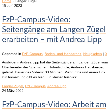
Home
»
Langer Zügel
15
Juni 2023
FzP-Campus-Video:
Seitengänge am Langen Zügel
erarbeiten – mit Andrea Lipp
Geposted in
FzP-Campus
,
Boden- und Handarbeit
,
Neuigkeiten
|
0
Ausbilderin Andrea Lipp hat die Seitengänge am Langen Zügel vom
Oberbereiter der Spanischen Hofreitschule, Andreas Hausberger,
gelernt. Dauer des Videos: 80 Minuten. Mehr Infos und einen Link
zur Anmeldung gibt es hier. Ein kleiner Ausblick:
Langer Zügel
,
FzP-Campus
,
Andrea Lipp
24
März 2022
FzP-Campus-Video: Arbeit am