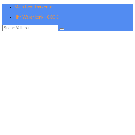
Mein Benutzerkonto
Ihr Warenkorb
-
0,00
€
Suche
nach: