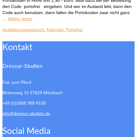
Portokosten in Höhe von 2,90.- Euro. Bitte dazu bei der Bestellung
den Code portofrei eingeben. Und wer im Ausland lebt, kann den
Code auch benutzen, dann fallen die Portokosten zwar nicht ganz
…
Weiter lesen
Ausbildungstagebuch
,
Kalender
,
Portofrei
Kontakt
Dressur-Studien
Fair zum Pferd
Birkenweg 10
57629 Mörsbach
+49 (0)2688 988 6538
info@dressur-studien.de
Social Media