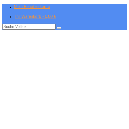
Mein Benutzerkonto
Ihr Warenkorb
-
0,00
€
Suche
nach: