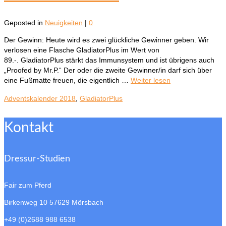
Geposted in
Neuigkeiten
|
0
Der Gewinn: Heute wird es zwei glückliche Gewinner geben. Wir
verlosen eine Flasche GladiatorPlus im Wert von
89.-. GladiatorPlus stärkt das Immunsystem und ist übrigens auch
„Proofed by Mr.P.“ Der oder die zweite Gewinner/in darf sich über
eine Fußmatte freuen, die eigentlich …
Weiter lesen
Adventskalender 2018
,
GladiatorPlus
Kontakt
Dressur-Studien
Fair zum Pferd
Birkenweg 10
57629 Mörsbach
+49 (0)2688 988 6538