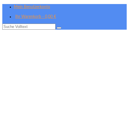
Mein Benutzerkonto
Ihr Warenkorb
-
0,00
€
Suche
nach: