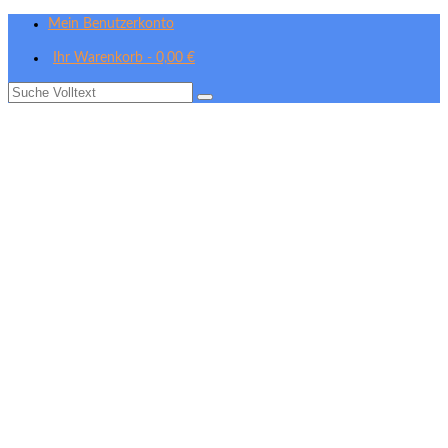
Mein Benutzerkonto
Ihr Warenkorb
-
0,00
€
Suche
nach: