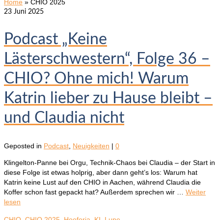
Home
»
CHIO 2025
23
Juni 2025
Podcast „Keine
Lästerschwestern“, Folge 36 –
CHIO? Ohne mich! Warum
Katrin lieber zu Hause bleibt –
und Claudia nicht
Geposted in
Podcast
,
Neuigkeiten
|
0
Klingelton-Panne bei Orgu, Technik-Chaos bei Claudia – der Start in
diese Folge ist etwas holprig, aber dann geht’s los: Warum hat
Katrin keine Lust auf den CHIO in Aachen, während Claudia die
Koffer schon fast gepackt hat? Außerdem sprechen wir …
Weiter
lesen
CHIO
,
CHIO 2025
,
Hooforia
,
KI
,
Lupe