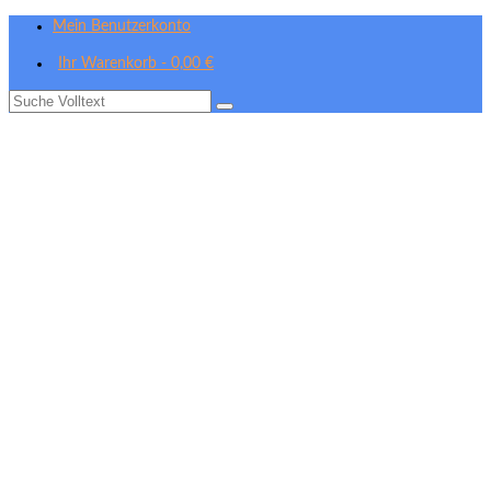
Mein Benutzerkonto
Ihr Warenkorb
-
0,00
€
Suche
nach: