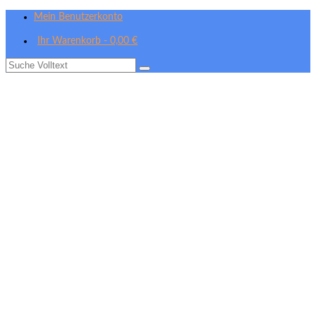
Mein Benutzerkonto
Ihr Warenkorb
-
0,00
€
Suche
nach: