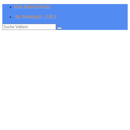
Mein Benutzerkonto
Ihr Warenkorb
-
0,00
€
Suche
nach: