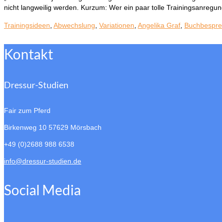
nicht langweilig werden. Kurzum: Wer ein paar tolle Trainingsanreg
Trainingsideen
,
Abwechslung
,
Variationen
,
Angelika Graf
,
Buchbespr
Kontakt
Dressur-Studien
Fair zum Pferd
Birkenweg 10
57629 Mörsbach
+49 (0)2688 988 6538
info@dressur-studien.de
Social Media