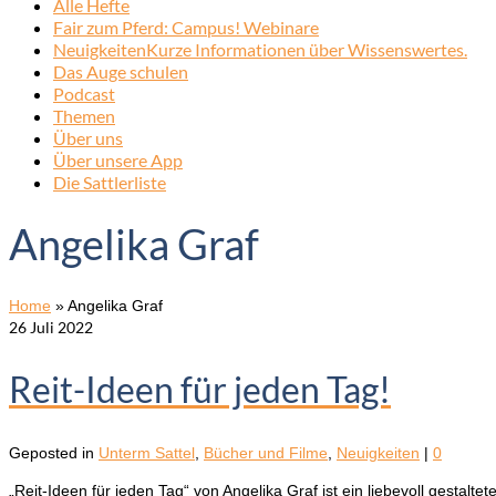
Alle Hefte
Fair zum Pferd: Campus! Webinare
Neuigkeiten
Kurze Informationen über Wissenswertes.
Das Auge schulen
Podcast
Themen
Über uns
Über unsere App
Die Sattlerliste
Angelika Graf
Home
»
Angelika Graf
26
Juli 2022
Reit-Ideen für jeden Tag!
Geposted in
Unterm Sattel
,
Bücher und Filme
,
Neuigkeiten
|
0
„Reit-Ideen für jeden Tag“ von Angelika Graf ist ein liebevoll gestalt