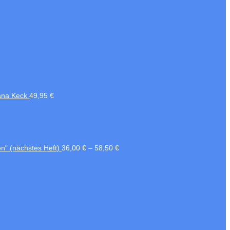
ana Keck
49,95
€
en" (nächstes Heft)
36,00
€
–
58,50
€