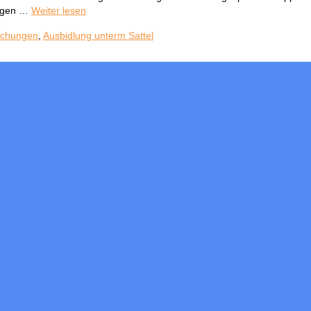
ungen …
Weiter lesen
echungen
,
Ausbidlung unterm Sattel