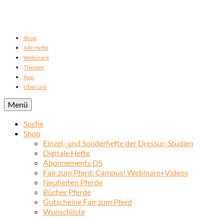
Shop
Alle Hefte
Webinare
Themen
App
Über uns
Menü
Suche
Shop
Einzel- und Sonderhefte der Dressur-Studien
Digitale Hefte
Abonnements DS
Fair zum Pferd: Campus! Webinare+Videos
Neuheiten Pferde
Bücher Pferde
Gutscheine Fair zum Pferd
Wunschliste