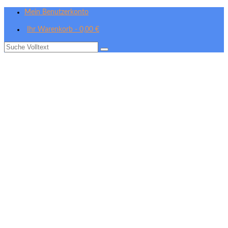
Mein Benutzerkonto
Ihr Warenkorb
-
0,00
€
Suche
nach: