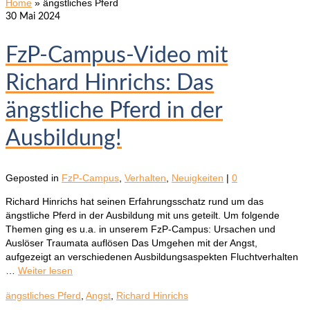
Home
»
ängstliches Pferd
30
Mai 2024
FzP-Campus-Video mit
Richard Hinrichs: Das
ängstliche Pferd in der
Ausbildung!
Geposted in
FzP-Campus
,
Verhalten
,
Neuigkeiten
|
0
Richard Hinrichs hat seinen Erfahrungsschatz rund um das
ängstliche Pferd in der Ausbildung mit uns geteilt. Um folgende
Themen ging es u.a. in unserem FzP-Campus: Ursachen und
Auslöser Traumata auflösen Das Umgehen mit der Angst,
aufgezeigt an verschiedenen Ausbildungsaspekten Fluchtverhalten
…
Weiter lesen
ängstliches Pferd
,
Angst
,
Richard Hinrichs