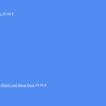
n
29,90
€
nny Röhm und Nana Keck
49,95
€