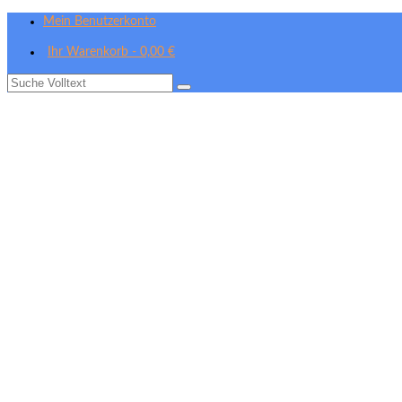
Mein Benutzerkonto
Ihr Warenkorb
-
0,00
€
Suche
nach: