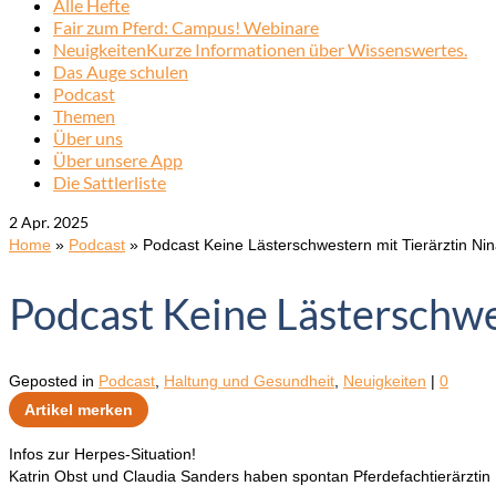
Alle Hefte
Fair zum Pferd: Campus! Webinare
Neuigkeiten
Kurze Informationen über Wissenswertes.
Das Auge schulen
Podcast
Themen
Über uns
Über unsere App
Die Sattlerliste
2
Apr. 2025
Home
»
Podcast
»
Podcast Keine Lästerschwestern mit Tierärztin Nin
Podcast Keine Lästerschwe
Geposted in
Podcast
,
Haltung und Gesundheit
,
Neuigkeiten
|
0
Artikel merken
Infos zur Herpes-Situation!
Katrin Obst und Claudia Sanders haben spontan Pferdefachtierärztin 