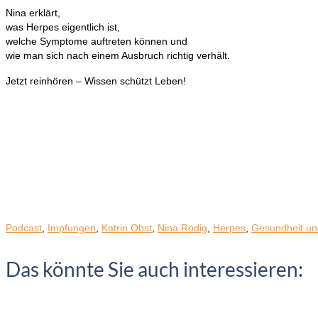
Nina erklärt,
was Herpes eigentlich ist,
welche Symptome auftreten können und
wie man sich nach einem Ausbruch richtig verhält.
Jetzt reinhören – Wissen schützt Leben!
Podcast
,
Impfungen
,
Katrin Obst
,
Nina Rödig
,
Herpes
,
Gesundheit un
Das könnte Sie auch interessieren: