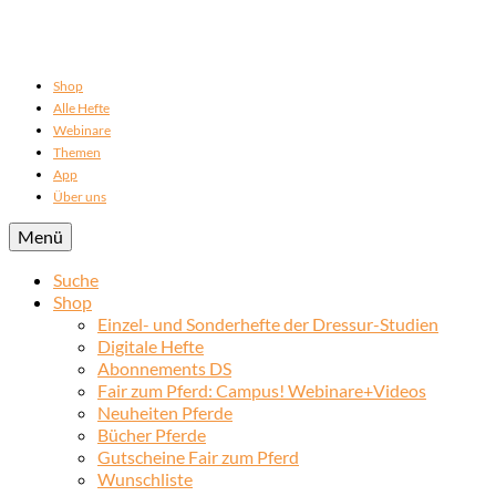
Shop
Alle Hefte
Webinare
Themen
App
Über uns
Menü
Suche
Shop
Einzel- und Sonderhefte der Dressur-Studien
Digitale Hefte
Abonnements DS
Fair zum Pferd: Campus! Webinare+Videos
Neuheiten Pferde
Bücher Pferde
Gutscheine Fair zum Pferd
Wunschliste