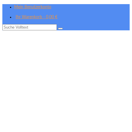
Mein Benutzerkonto
Ihr Warenkorb
-
0,00
€
Suche
nach: