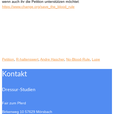
wenn auch ihr die Petition unterstützen möchtet:
https://www.change.org/save_the_blood_rule
Petition
,
R-haltenswert
,
Andre Hascher
,
No-Blood-Rule
,
Lupe
Kontakt
Dressur-Studien
Fair zum Pferd
Birkenweg 10
57629 Mörsbach