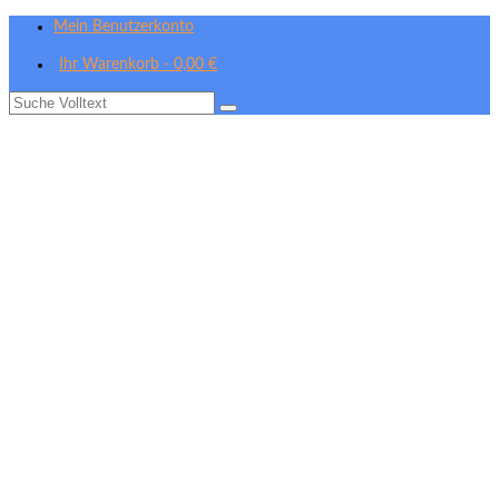
Mein Benutzerkonto
Ihr Warenkorb
-
0,00
€
Suche
nach: