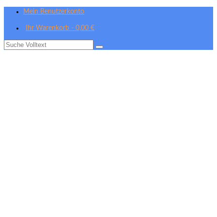
Mein Benutzerkonto
Ihr Warenkorb
-
0,00
€
Suche
nach: