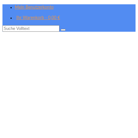
Mein Benutzerkonto
Ihr Warenkorb
-
0,00
€
Suche
nach: