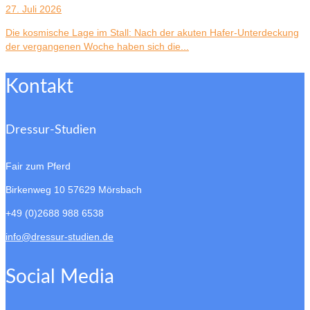
27. Juli 2026
Die kosmische Lage im Stall: Nach der akuten Hafer-Unterdeckung
der vergangenen Woche haben sich die...
Kontakt
Dressur-Studien
Fair zum Pferd
Birkenweg 10
57629 Mörsbach
+49 (0)2688 988 6538
info@dressur-studien.de
Social Media