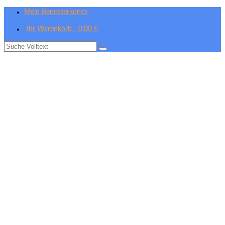
Mein Benutzerkonto
Ihr Warenkorb
-
0,00
€
Suche
nach: