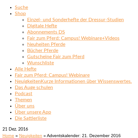
Suche
Shop
Einzel- und Sonderhefte der Dressur-Studien
Digitale Hefte
Abonnements DS
Fair zum Pferd: Campus! Webinare+Videos
Neuheiten Pferde
Bücher Pferde
Gutscheine Fair zum Pferd
Wunschliste
Alle Hefte
Fair zum Pferd: Campus! Webinare
Neuigkeiten
Kurze Informationen über Wissenswertes.
Das Auge schulen
Podcast
Themen
Über uns
Über unsere App
Die Sattlerliste
21
Dez. 2016
Home
»
Neuigkeiten
»
Adventskalender: 21. Dezember 2016