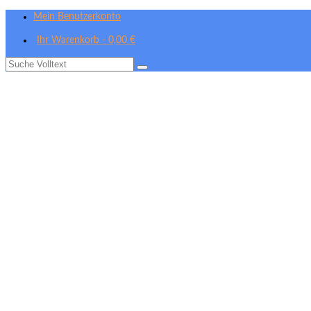
Mein Benutzerkonto
Ihr Warenkorb
-
0,00
€
Suche
nach: