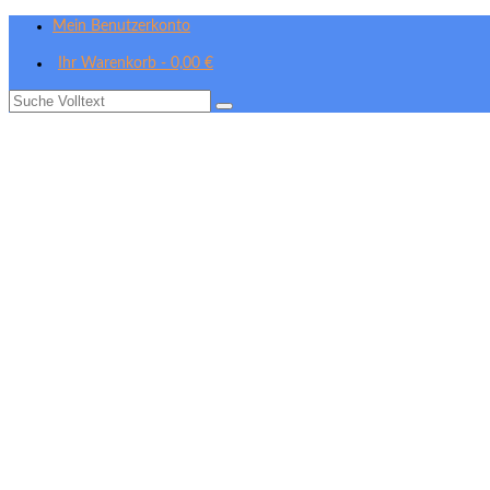
Mein Benutzerkonto
Ihr Warenkorb
-
0,00
€
Suche
nach: