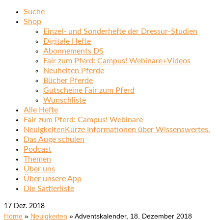
Suche
Shop
Einzel- und Sonderhefte der Dressur-Studien
Digitale Hefte
Abonnements DS
Fair zum Pferd: Campus! Webinare+Videos
Neuheiten Pferde
Bücher Pferde
Gutscheine Fair zum Pferd
Wunschliste
Alle Hefte
Fair zum Pferd: Campus! Webinare
Neuigkeiten
Kurze Informationen über Wissenswertes.
Das Auge schulen
Podcast
Themen
Über uns
Über unsere App
Die Sattlerliste
17
Dez. 2018
Home
»
Neuigkeiten
»
Adventskalender, 18. Dezember 2018