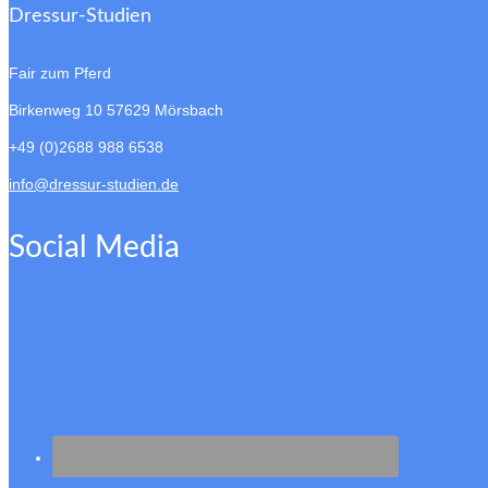
Dressur-Studien
Fair zum Pferd
Birkenweg 10
57629 Mörsbach
+49 (0)2688 988 6538
info@dressur-studien.de
Social Media