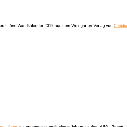
underschöne Wandkalender 2019 aus dem Weingarten-Verlag von
Christi
enk-Abos,
die automatisch nach einem Jahr auslaufen, 4,50.- Rabatt. Un