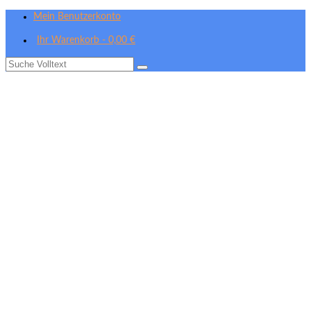
Mein Benutzerkonto
Ihr Warenkorb
-
0,00
€
Suche
nach: