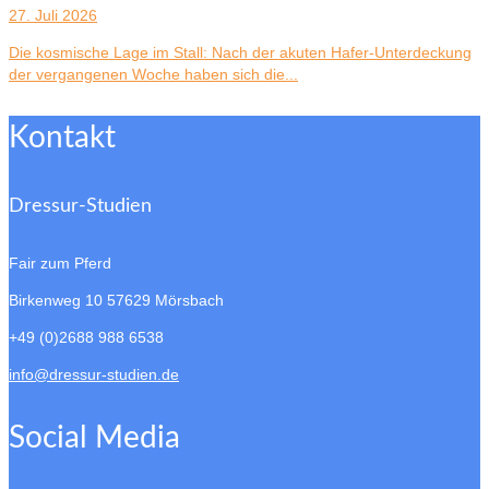
27. Juli 2026
Die kosmische Lage im Stall: Nach der akuten Hafer-Unterdeckung
der vergangenen Woche haben sich die...
Kontakt
Dressur-Studien
Fair zum Pferd
Birkenweg 10
57629 Mörsbach
+49 (0)2688 988 6538
info@dressur-studien.de
Social Media