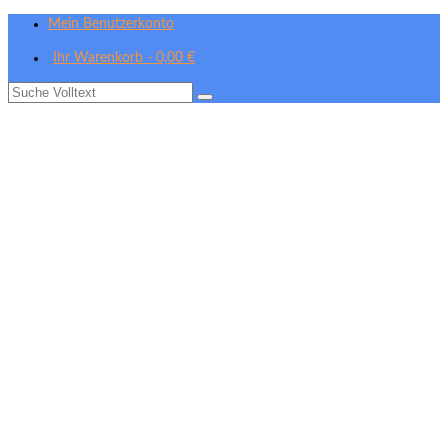
Mein Benutzerkonto
Ihr Warenkorb
-
0,00
€
Suche
nach: