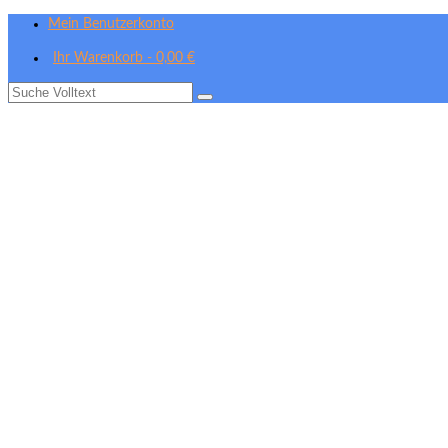
Mein Benutzerkonto
Ihr Warenkorb
-
0,00
€
Suche
nach: