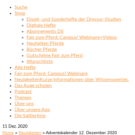
Suche
Shop
Einzel- und Sonderhefte der Dressur-Studien
Digitale Hefte
Abonnements DS
Fair zum Pferd: Campus! Webinare+Videos
Neuheiten Pferde
Bücher Pferde
Gutscheine Fair zum Pferd
Wunschliste
Alle Hefte
Fair zum Pferd: Campus! Webinare
Neuigkeiten
Kurze Informationen über Wissenswertes.
Das Auge schulen
Podcast
Themen
Über uns
Über unsere App
Die Sattlerliste
11
Dez. 2020
Home
»
Neuigkeiten
»
Adventskalender 12. Dezember 2020