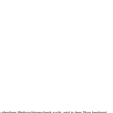
n pferdiges Weihnachtsgeschenk sucht, wird in dem Shop bestimmt