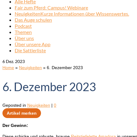
Alle Hefte
Fair zum Pferd: Campus! Webinare
Neuigkeiten
Kurze Informationen über Wissenswertes.
Das Auge schulen
Podcast
Themen
Über uns
Über unsere App
Die Sattlerliste
6
Dez. 2023
Home
»
Neuigkeiten
»
6. Dezember 2023
6. Dezember 2023
Geposted in
Neuigkeiten
|
0
Artikel merken
Der Gewinn:
Diese schicke und robuste, braune
Reitstiefelette Amadora
in unsere