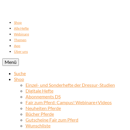
Shop
Alle Hefte
Webinare
Themen
App
Über uns
Menü
Suche
Shop
Einzel- und Sonderhefte der Dressur-Studien
Digitale Hefte
Abonnements DS
Fair zum Pferd: Campus! Webinare+Videos
Neuheiten Pferde
Bücher Pferde
Gutscheine Fair zum Pferd
Wunschliste