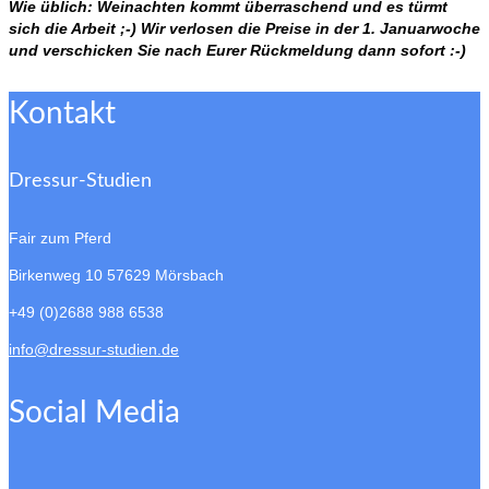
Wie üblich: Weinachten kommt überraschend und es türmt
sich die Arbeit ;-) Wir verlosen die Preise in der 1. Januarwoche
und verschicken Sie nach Eurer Rückmeldung dann sofort :-)
Kontakt
Dressur-Studien
Fair zum Pferd
Birkenweg 10
57629 Mörsbach
+49 (0)2688 988 6538
info@dressur-studien.de
Social Media