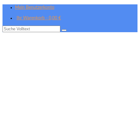
Mein Benutzerkonto
Ihr Warenkorb
-
0,00
€
Suche
nach: