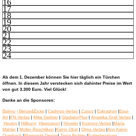
16
17
18
19
20
21
22
23
24
Ab dem 1. Dezember können Sie hier täglich ein Türchen
öffnen. In diesem Jahr verstecken sich dahinter Preise im Wert
von gut 3.300 Euro. Viel Glück!
Danke an die Sponsoren:
Balimo
| Bense&Eicke
|
Cadmos-Verlag
|
Casco
|
Eskradron
|
Equi-
Art
|
FN-Verlag
|
Mike Geitner
|
GladiatorPlus
|
Angelika Graf-Verlag
|
Heutoy
|
Hillbury|
Hipposport
|
Höveler
|
Kosmos-Verlag
|
Maria
Mähler
|
Müller-Rüschlikon
|
Katrin Obst
|
Olms-Verlag
|
Ann Katrin
Querbach
|
Rheingold.Design
|
Tanja Richter
|
Futterberatung