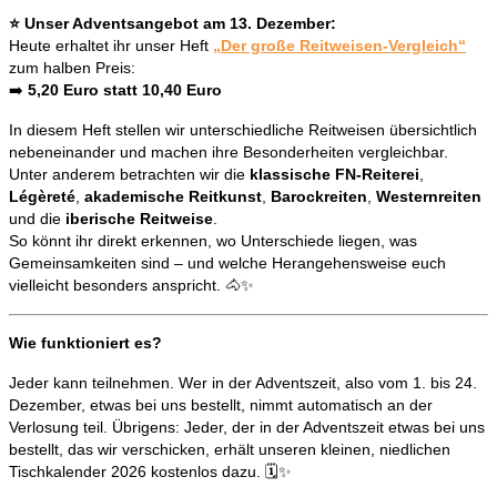
⭐ Unser Adventsangebot am 13. Dezember:
Heute erhaltet ihr unser Heft
„Der große Reitweisen-Vergleich“
zum halben Preis:
➡️
5,20 Euro statt 10,40 Euro
In diesem Heft stellen wir unterschiedliche Reitweisen übersichtlich
nebeneinander und machen ihre Besonderheiten vergleichbar.
Unter anderem betrachten wir die
klassische FN-Reiterei
,
Légèreté
,
akademische Reitkunst
,
Barockreiten
,
Westernreiten
und die
iberische Reitweise
.
So könnt ihr direkt erkennen, wo Unterschiede liegen, was
Gemeinsamkeiten sind – und welche Herangehensweise euch
vielleicht besonders anspricht. 🐴✨
Wie funktioniert es?
Jeder kann teilnehmen. Wer in der Adventszeit, also vom 1. bis 24.
Dezember, etwas bei uns bestellt, nimmt automatisch an der
Verlosung teil. Übrigens: Jeder, der in der Adventszeit etwas bei uns
bestellt, das wir verschicken, erhält unseren kleinen, niedlichen
Tischkalender 2026 kostenlos dazu. 🗓️✨