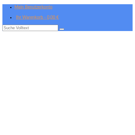
Mein Benutzerkonto
Ihr Warenkorb
-
0,00
€
Suche
nach: