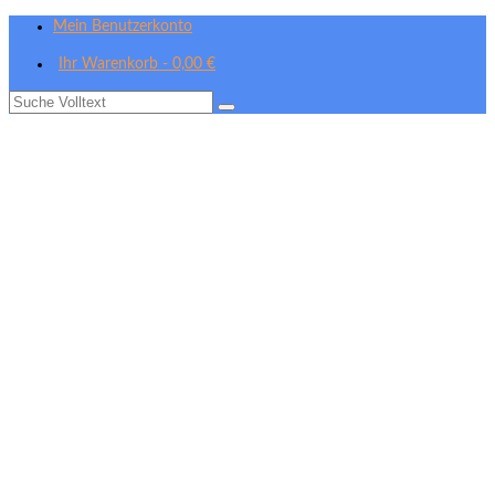
Mein Benutzerkonto
Ihr Warenkorb
-
0,00
€
Suche
nach: