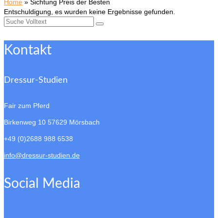
Home
»
Sichtung Preis der Besten
Entschuldigung, es wurden keine Ergebnisse gefunden.
Suche
nach:
Kontakt
Dressur-Studien
Fair zum Pferd
Birkenweg 10
57629 Mörsbach
+49 (0)2688 988 6538
info@dressur-studien.de
Social Media