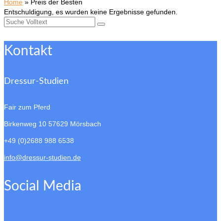
Home
»
Preis der Besten
Entschuldigung, es wurden keine Ergebnisse gefunden.
Suche
nach:
Kontakt
Dressur-Studien
Fair zum Pferd
Birkenweg 10
57629 Mörsbach
+49 (0)2688 988 6538
info@dressur-studien.de
Social Media