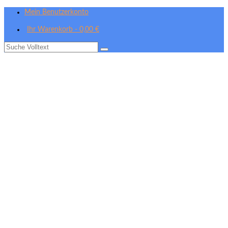
Mein Benutzerkonto
Ihr Warenkorb
-
0,00
€
Suche
nach: