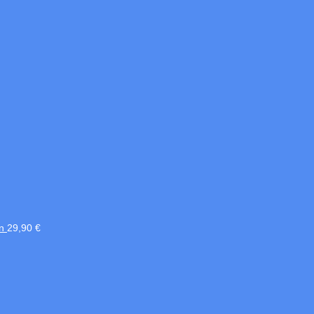
n
29,90
€