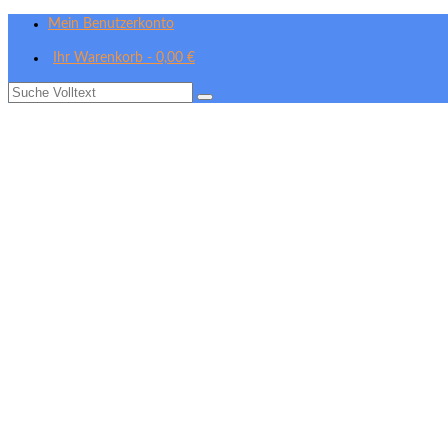
Mein Benutzerkonto
Ihr Warenkorb
-
0,00
€
Suche
nach: