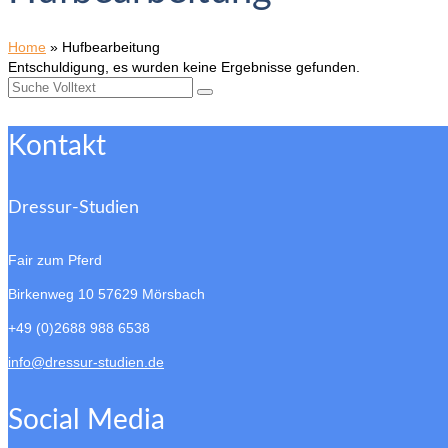
Home
»
Hufbearbeitung
Entschuldigung, es wurden keine Ergebnisse gefunden.
Suche
nach:
Kontakt
Dressur-Studien
Fair zum Pferd
Birkenweg 10
57629 Mörsbach
+49 (0)2688 988 6538
info@dressur-studien.de
Social Media