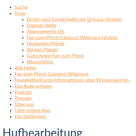
Suche
Shop
Einzel- und Sonderhefte der Dressur-Studien
Digitale Hefte
Abonnements DS
Fair zum Pferd: Campus! Webinare+Videos
Neuheiten Pferde
Bücher Pferde
Gutscheine Fair zum Pferd
Wunschliste
Alle Hefte
Fair zum Pferd: Campus! Webinare
Neuigkeiten
Kurze Informationen über Wissenswertes.
Das Auge schulen
Podcast
Themen
Über uns
Über unsere App
Die Sattlerliste
Hufbearbeitung