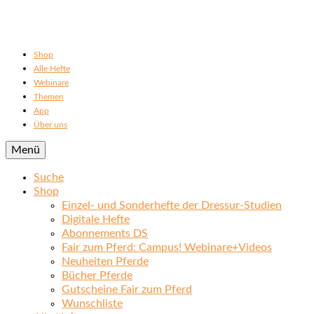
Shop
Alle Hefte
Webinare
Themen
App
Über uns
Menü
Suche
Shop
Einzel- und Sonderhefte der Dressur-Studien
Digitale Hefte
Abonnements DS
Fair zum Pferd: Campus! Webinare+Videos
Neuheiten Pferde
Bücher Pferde
Gutscheine Fair zum Pferd
Wunschliste