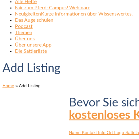
Alle Hefte
Fair zum Pferd: Campus! Webinare
Neuigkeiten
Kurze Informationen über Wissenswertes.
Das Auge schulen
Podcast
Themen
Über uns
Über unsere App
Die Sattlerliste
Add Listing
Home
»
Add Listing
Bevor Sie sic
kostenloses 
Name
Kontakt Info
Ort
Logo
Sattela