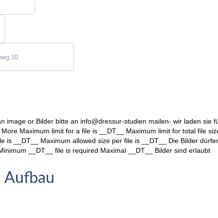
an image
or
Bilder bitte an info@dressur-studien mailen- wir laden sie 
 More
Maximum limit for a file is __DT__
Maximum limit for total file s
ile is __DT__
Maximum allowed size per file is __DT__
Die Bilder dürf
Minimum __DT__ file is required
Maximal __DT__ Bilder sind erlaubt
d Aufbau