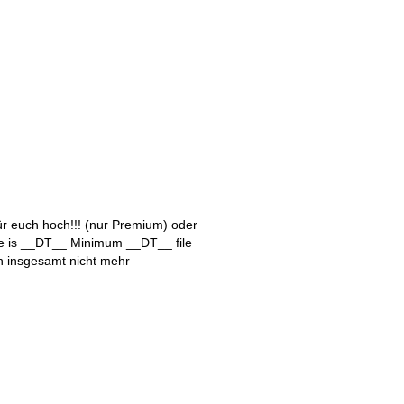
für euch hoch!!! (nur Premium)
oder
ize is __DT__
Minimum __DT__ file
en insgesamt nicht mehr