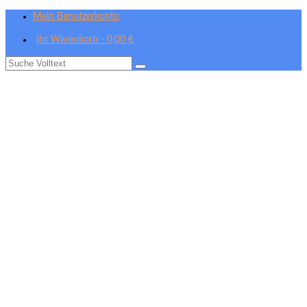
Mein Benutzerkonto
Ihr Warenkorb
-
0,00
€
Suche
nach: