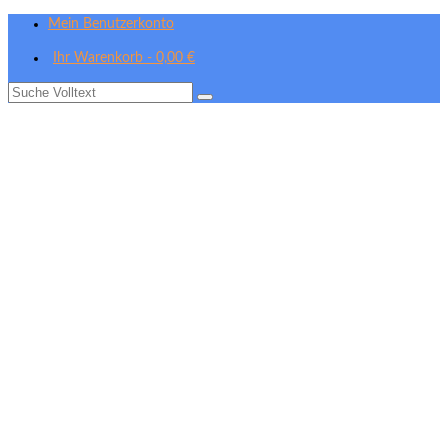
Mein Benutzerkonto
Ihr Warenkorb
-
0,00
€
Suche
nach: