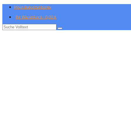
Mein Benutzerkonto
Ihr Warenkorb
-
0,00
€
Suche
nach: