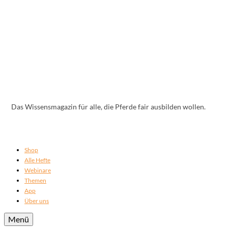
Das Wissensmagazin für alle, die Pferde fair ausbilden wollen.
Shop
Alle Hefte
Webinare
Themen
App
Über uns
Menü