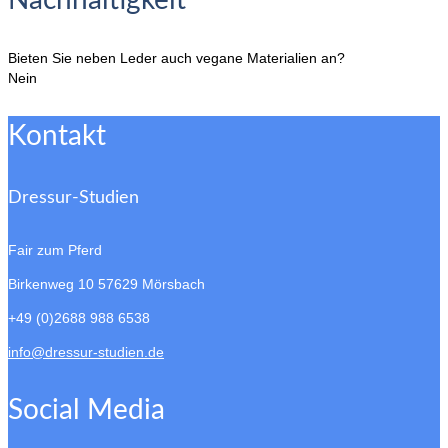
Bieten Sie neben Leder auch vegane Materialien an?
Nein
Kontakt
Dressur-Studien
Fair zum Pferd
Birkenweg 10
57629 Mörsbach
+49 (0)2688 988 6538
info@dressur-studien.de
Social Media