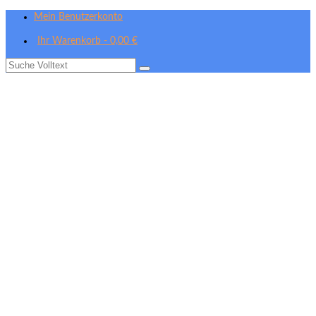
Mein Benutzerkonto
Ihr Warenkorb
-
0,00
€
Suche
nach: