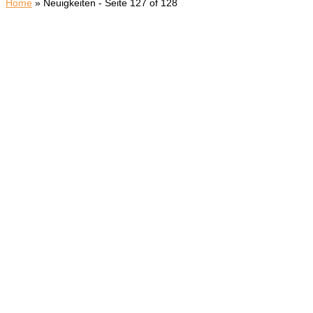
Home
»
Neuigkeiten
- Seite 127 of 128