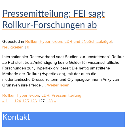
Pressemitteilung: FEI sagt
Rollkur-Forschungen ab
Geposted in
Rollkur, Hyperflexion, LDR und #NoSchlaufzügel
,
Neuigkeiten
|
0
Internationaler Reiterverband sagt Studien zur umstrittenen“ Rollkur
ab FEI stellt trotz Ankündigung keine Gelder für wissenschaftliche
Forschungen zur „Hyperflexion“ bereit Die heftig umstrittene
Methode der Rollkur (Hyperflexion), mit der auch die
niederländische Dressurreiterin und Olympiagewinnerin Anky van
Grunsven ihre Pferde …
Weiter lesen
Rollkur
,
Hyperflexion
,
LDR
,
Pressemitteilung
«
1
…
124
125
126
127
128
»
Kontakt