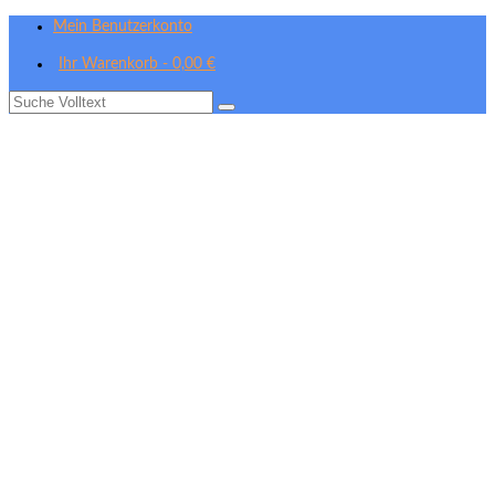
Mein Benutzerkonto
Ihr Warenkorb
-
0,00
€
Suche
nach: