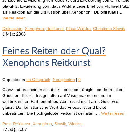
zu lesende Erwiderung von Klaus Widdra Erwiderung von Christiane
Slawik 2. Erwiderung von Klaus Widdra Leserbrief von Michael Putz,
als Reaktion auf die Diskussion über Xenophon Dr. phil Klaus …
Weiter lesen
Diskussion
,
Xenophon
,
Reitkunst
,
Klaus Widdra
,
Christiane Slawik
1
März 2008
Feines Reiten oder Qual?
Xenophons Reitkunst
Geposted in
Im Gespräch
,
Neuigkeiten
|
0
Glänzend erscheinen sie, die reiterlichen Fähigkeiten der antiken
Griechen. Bildlich festgehalten auf Vasenmalereien und im
weltbekannten Parthenonfries. Aber es ist nicht alles Gold, was
glänzt! Der künstlerische Wert des Frieses ist und bleibt
unbestritten. Die hoch gelobte Reitkunst der alten …
Weiter lesen
Putz
,
Reitkunst
,
Xenophon
,
Slawik
,
Widdra
22
Aug. 2007