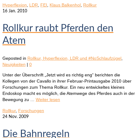
Hyperflexion
,
LDR
,
FEI
,
Klaus Balkenhol
,
Rollkur
16
Jan. 2010
Rollkur raubt Pferden den
Atem
Geposted in
Rollkur, Hyperflexion, LDR und #NoSchlaufzügel
,
Neuigkeiten
|
0
Unter der Überschrift „Jetzt wird es richtig eng“ berichten die
Kollegen von der Cavallo in ihrer Februar-Printausgabe 2010 über
Forschungen zum Thema Rollkur. Ein neu entwickeltes kleines
Endoskop macht es möglich, die Atemwege des Pferdes auch in der
Bewegung zu …
Weiter lesen
Rollkur
,
Forschungen
24
Nov. 2009
Die Bahnregeln