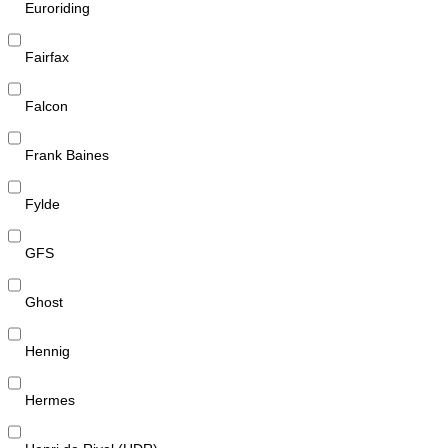
Euroriding
Fairfax
Falcon
Frank Baines
Fylde
GFS
Ghost
Hennig
Hermes