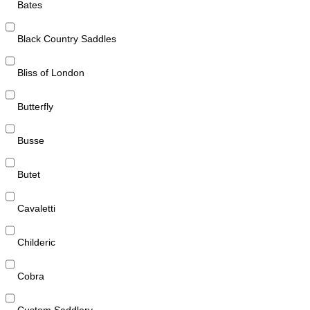
Bates
Black Country Saddles
Bliss of London
Butterfly
Busse
Butet
Cavaletti
Childeric
Cobra
Custom Saddlery