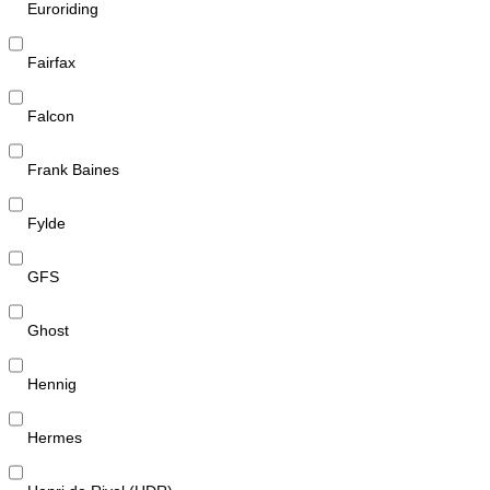
Euroriding
Fairfax
Falcon
Frank Baines
Fylde
GFS
Ghost
Hennig
Hermes