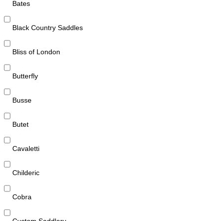
Bates
Black Country Saddles
Bliss of London
Butterfly
Busse
Butet
Cavaletti
Childeric
Cobra
Custom Saddlery