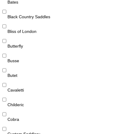
Bates
Black Country Saddles
Bliss of London
Butterfly
Busse
Butet
Cavaletti
Childeric
Cobra
Custom Saddlery