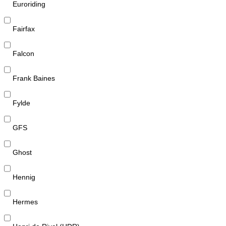
Euroriding
Fairfax
Falcon
Frank Baines
Fylde
GFS
Ghost
Hennig
Hermes