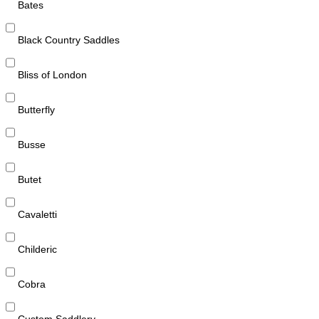
Bates
Black Country Saddles
Bliss of London
Butterfly
Busse
Butet
Cavaletti
Childeric
Cobra
Custom Saddlery