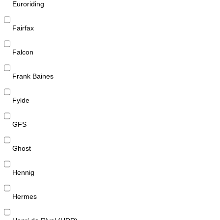
Euroriding
Fairfax
Falcon
Frank Baines
Fylde
GFS
Ghost
Hennig
Hermes