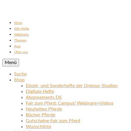
Shop
Alle Hefte
Webinare
Themen
App
Über uns
Menü
Suche
Shop
Einzel- und Sonderhefte der Dressur-Studien
Digitale Hefte
Abonnements DS
Fair zum Pferd: Campus! Webinare+Videos
Neuheiten Pferde
Bücher Pferde
Gutscheine Fair zum Pferd
Wunschliste