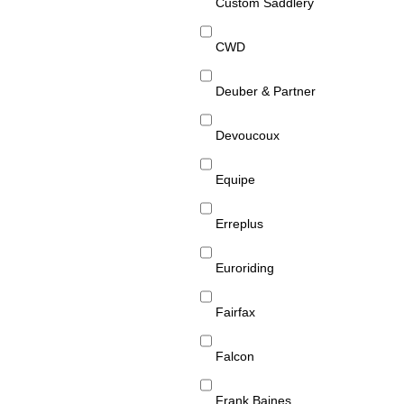
Custom Saddlery
CWD
Deuber & Partner
Devoucoux
Equipe
Erreplus
Euroriding
Fairfax
Falcon
Frank Baines