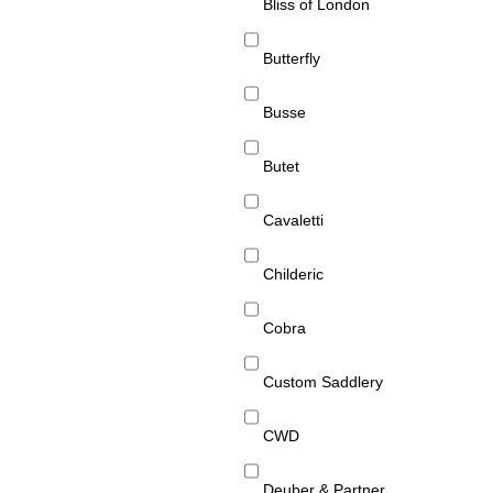
Bliss of London
Butterfly
Busse
Butet
Cavaletti
Childeric
Cobra
Custom Saddlery
CWD
Deuber & Partner