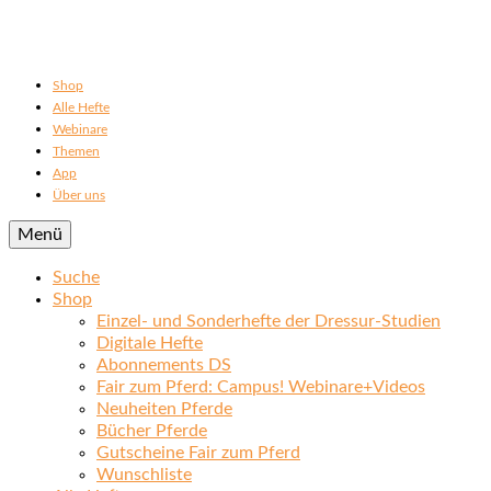
Shop
Alle Hefte
Webinare
Themen
App
Über uns
Menü
Suche
Shop
Einzel- und Sonderhefte der Dressur-Studien
Digitale Hefte
Abonnements DS
Fair zum Pferd: Campus! Webinare+Videos
Neuheiten Pferde
Bücher Pferde
Gutscheine Fair zum Pferd
Wunschliste